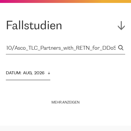
Fallstudien
DATUM
:  
AUG,  2026
MEHR ANZEIGEN