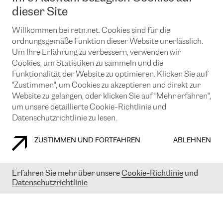
News und Events
Looking glass
dieser Site
Remote IX
Lösungen mit BGP (Border Gateway Protocol)
Colocation
Ein Port
Willkommen bei retn.net. Cookies sind für die
Möchten Sie mit uns in Verbindung bleiben?
CLOUD CONNECT-Dienst
TRANSKZ
ordnungsgemäße Funktion dieser Website unerlässlich.
DDoS-Schutz
Um Ihre Erfahrung zu verbessern, verwenden wir
Cybersicherheit
Cookies, um Statistiken zu sammeln und die
Flex IX
Email
Funktionalität der Website zu optimieren. Klicken Sie auf
"Zustimmen", um Cookies zu akzeptieren und direkt zur
Mit der Anmeldung für den Erhalt unserer News und Events
stimmen Sie unseren
Datenschutzrichtlinien
zu. Sie können diesen
Website zu gelangen, oder klicken Sie auf "Mehr erfahren",
Service jederzeit ganz einfach kündigen; klicken Sie einfach auf den
um unsere detaillierte Cookie-Richtlinie und
Link unten in der Fußzeile unserer eMails.
Datenschutzrichtlinie zu lesen.
ZUSTIMMEN UND FORTFAHREN
ABLEHNEN
COOKIE RICHTLINIEN
DATENSCHUTZRICHTLINIEN
IMPRESSUM
Erfahren Sie mehr über unsere
Cookie-Richtlinie
und
Datenschutzrichtlinie
© 2003-
2026
RETN GROUP OF COMPANIES. RETN NETWORKS LTD