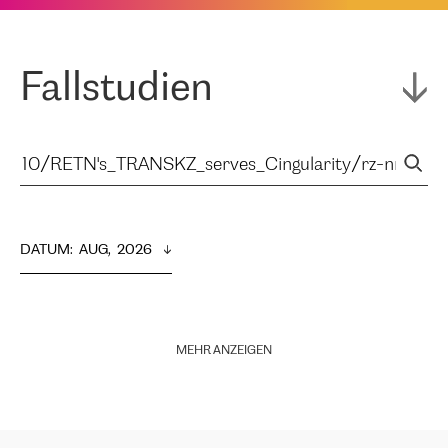
Fallstudien
DATUM
:  
AUG,  2026
MEHR ANZEIGEN