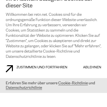
News und Events
Looking glass
dieser Site
Remote IX
Lösungen mit BGP (Border Gateway Protocol)
Colocation
Ein Port
Willkommen bei retn.net. Cookies sind für die
Möchten Sie mit uns in Verbindung bleiben?
CLOUD CONNECT-Dienst
TRANSKZ
ordnungsgemäße Funktion dieser Website unerlässlich.
DDoS-Schutz
Um Ihre Erfahrung zu verbessern, verwenden wir
Cybersicherheit
Cookies, um Statistiken zu sammeln und die
Flex IX
Email
Funktionalität der Website zu optimieren. Klicken Sie auf
"Zustimmen", um Cookies zu akzeptieren und direkt zur
Mit der Anmeldung für den Erhalt unserer News und Events
stimmen Sie unseren
Datenschutzrichtlinien
zu. Sie können diesen
Website zu gelangen, oder klicken Sie auf "Mehr erfahren",
Service jederzeit ganz einfach kündigen; klicken Sie einfach auf den
um unsere detaillierte Cookie-Richtlinie und
Link unten in der Fußzeile unserer eMails.
Datenschutzrichtlinie zu lesen.
ZUSTIMMEN UND FORTFAHREN
ABLEHNEN
COOKIE RICHTLINIEN
DATENSCHUTZRICHTLINIEN
IMPRESSUM
Erfahren Sie mehr über unsere
Cookie-Richtlinie
und
Datenschutzrichtlinie
© 2003-
2026
RETN GROUP OF COMPANIES. RETN NETWORKS LTD