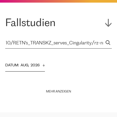
Fallstudien
DATUM
:  
AUG,  2026
MEHR ANZEIGEN