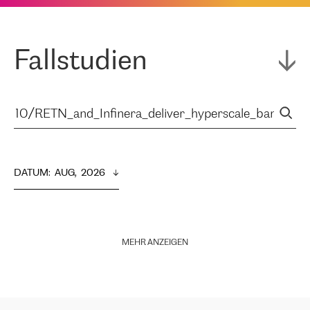
Fallstudien
DATUM
:  
AUG,  2026
MEHR ANZEIGEN