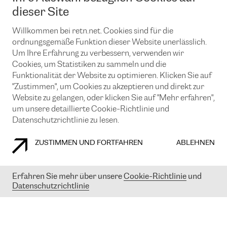
News und Events
Looking glass
dieser Site
Remote IX
Lösungen mit BGP (Border Gateway Protocol)
Colocation
Ein Port
Willkommen bei retn.net. Cookies sind für die
Möchten Sie mit uns in Verbindung bleiben?
CLOUD CONNECT-Dienst
TRANSKZ
ordnungsgemäße Funktion dieser Website unerlässlich.
DDoS-Schutz
Um Ihre Erfahrung zu verbessern, verwenden wir
Cybersicherheit
Cookies, um Statistiken zu sammeln und die
Flex IX
Email
Funktionalität der Website zu optimieren. Klicken Sie auf
"Zustimmen", um Cookies zu akzeptieren und direkt zur
Mit der Anmeldung für den Erhalt unserer News und Events
stimmen Sie unseren
Datenschutzrichtlinien
zu. Sie können diesen
Website zu gelangen, oder klicken Sie auf "Mehr erfahren",
Service jederzeit ganz einfach kündigen; klicken Sie einfach auf den
um unsere detaillierte Cookie-Richtlinie und
Link unten in der Fußzeile unserer eMails.
Datenschutzrichtlinie zu lesen.
ZUSTIMMEN UND FORTFAHREN
ABLEHNEN
COOKIE RICHTLINIEN
DATENSCHUTZRICHTLINIEN
IMPRESSUM
Erfahren Sie mehr über unsere
Cookie-Richtlinie
und
Datenschutzrichtlinie
© 2003-
2026
RETN GROUP OF COMPANIES. RETN NETWORKS LTD