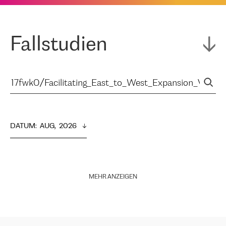
Fallstudien
DATUM
:  
AUG,  2026
MEHR ANZEIGEN