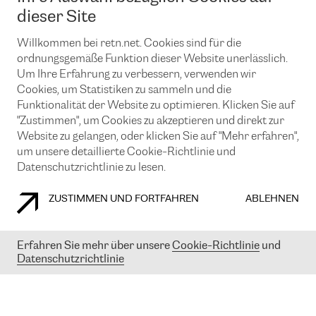
News und Events
Looking glass
dieser Site
Remote IX
Lösungen mit BGP (Border Gateway Protocol)
Colocation
Ein Port
Willkommen bei retn.net. Cookies sind für die
Möchten Sie mit uns in Verbindung bleiben?
CLOUD CONNECT-Dienst
TRANSKZ
ordnungsgemäße Funktion dieser Website unerlässlich.
DDoS-Schutz
Um Ihre Erfahrung zu verbessern, verwenden wir
Cybersicherheit
Cookies, um Statistiken zu sammeln und die
Flex IX
Email
Funktionalität der Website zu optimieren. Klicken Sie auf
"Zustimmen", um Cookies zu akzeptieren und direkt zur
Mit der Anmeldung für den Erhalt unserer News und Events
stimmen Sie unseren
Datenschutzrichtlinien
zu. Sie können diesen
Website zu gelangen, oder klicken Sie auf "Mehr erfahren",
Service jederzeit ganz einfach kündigen; klicken Sie einfach auf den
um unsere detaillierte Cookie-Richtlinie und
Link unten in der Fußzeile unserer eMails.
Datenschutzrichtlinie zu lesen.
ZUSTIMMEN UND FORTFAHREN
ABLEHNEN
COOKIE RICHTLINIEN
DATENSCHUTZRICHTLINIEN
IMPRESSUM
Erfahren Sie mehr über unsere
Cookie-Richtlinie
und
Datenschutzrichtlinie
© 2003-
2026
RETN GROUP OF COMPANIES. RETN NETWORKS LTD