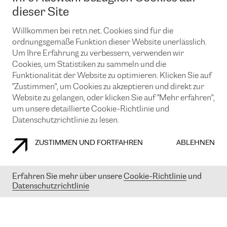
News und Events
Looking glass
dieser Site
Remote IX
Lösungen mit BGP (Border Gateway Protocol)
Colocation
Ein Port
Willkommen bei retn.net. Cookies sind für die
Möchten Sie mit uns in Verbindung bleiben?
CLOUD CONNECT-Dienst
TRANSKZ
ordnungsgemäße Funktion dieser Website unerlässlich.
DDoS-Schutz
Um Ihre Erfahrung zu verbessern, verwenden wir
Cybersicherheit
Cookies, um Statistiken zu sammeln und die
Flex IX
Email
Funktionalität der Website zu optimieren. Klicken Sie auf
"Zustimmen", um Cookies zu akzeptieren und direkt zur
Mit der Anmeldung für den Erhalt unserer News und Events
stimmen Sie unseren
Datenschutzrichtlinien
zu. Sie können diesen
Website zu gelangen, oder klicken Sie auf "Mehr erfahren",
Service jederzeit ganz einfach kündigen; klicken Sie einfach auf den
um unsere detaillierte Cookie-Richtlinie und
Link unten in der Fußzeile unserer eMails.
Datenschutzrichtlinie zu lesen.
ZUSTIMMEN UND FORTFAHREN
ABLEHNEN
COOKIE RICHTLINIEN
DATENSCHUTZRICHTLINIEN
IMPRESSUM
Erfahren Sie mehr über unsere
Cookie-Richtlinie
und
Datenschutzrichtlinie
© 2003-
2026
RETN GROUP OF COMPANIES. RETN NETWORKS LTD