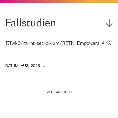
Fallstudien
DATUM
:  
AUG,  2026
MEHR ANZEIGEN