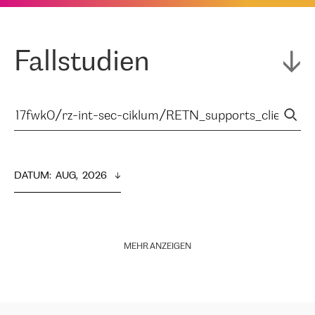
Fallstudien
DATUM
:  
AUG,  2026
MEHR ANZEIGEN