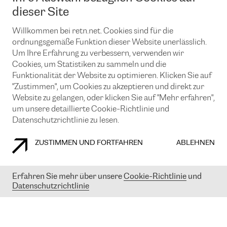
News und Events
Looking glass
dieser Site
Remote IX
Lösungen mit BGP (Border Gateway Protocol)
Colocation
Ein Port
Willkommen bei retn.net. Cookies sind für die
Möchten Sie mit uns in Verbindung bleiben?
CLOUD CONNECT-Dienst
TRANSKZ
ordnungsgemäße Funktion dieser Website unerlässlich.
DDoS-Schutz
Um Ihre Erfahrung zu verbessern, verwenden wir
Cybersicherheit
Cookies, um Statistiken zu sammeln und die
Flex IX
Email
Funktionalität der Website zu optimieren. Klicken Sie auf
"Zustimmen", um Cookies zu akzeptieren und direkt zur
Mit der Anmeldung für den Erhalt unserer News und Events
stimmen Sie unseren
Datenschutzrichtlinien
zu. Sie können diesen
Website zu gelangen, oder klicken Sie auf "Mehr erfahren",
Service jederzeit ganz einfach kündigen; klicken Sie einfach auf den
um unsere detaillierte Cookie-Richtlinie und
Link unten in der Fußzeile unserer eMails.
Datenschutzrichtlinie zu lesen.
ZUSTIMMEN UND FORTFAHREN
ABLEHNEN
COOKIE RICHTLINIEN
DATENSCHUTZRICHTLINIEN
IMPRESSUM
Erfahren Sie mehr über unsere
Cookie-Richtlinie
und
Datenschutzrichtlinie
© 2003-
2026
RETN GROUP OF COMPANIES. RETN NETWORKS LTD