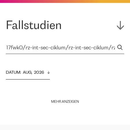
Fallstudien
DATUM
:  
AUG,  2026
MEHR ANZEIGEN