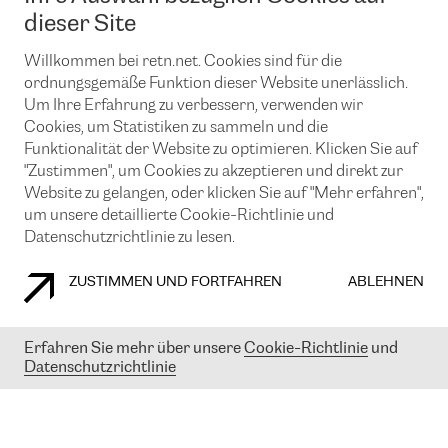
News und Events
Looking glass
dieser Site
Remote IX
Lösungen mit BGP (Border Gateway Protocol)
Colocation
Ein Port
Willkommen bei retn.net. Cookies sind für die
Möchten Sie mit uns in Verbindung bleiben?
CLOUD CONNECT-Dienst
TRANSKZ
ordnungsgemäße Funktion dieser Website unerlässlich.
DDoS-Schutz
Um Ihre Erfahrung zu verbessern, verwenden wir
Cybersicherheit
Cookies, um Statistiken zu sammeln und die
Flex IX
Email
Funktionalität der Website zu optimieren. Klicken Sie auf
"Zustimmen", um Cookies zu akzeptieren und direkt zur
Mit der Anmeldung für den Erhalt unserer News und Events
stimmen Sie unseren
Datenschutzrichtlinien
zu. Sie können diesen
Website zu gelangen, oder klicken Sie auf "Mehr erfahren",
Service jederzeit ganz einfach kündigen; klicken Sie einfach auf den
um unsere detaillierte Cookie-Richtlinie und
Link unten in der Fußzeile unserer eMails.
Datenschutzrichtlinie zu lesen.
ZUSTIMMEN UND FORTFAHREN
ABLEHNEN
COOKIE RICHTLINIEN
DATENSCHUTZRICHTLINIEN
IMPRESSUM
Erfahren Sie mehr über unsere
Cookie-Richtlinie
und
Datenschutzrichtlinie
© 2003-
2026
RETN GROUP OF COMPANIES. RETN NETWORKS LTD