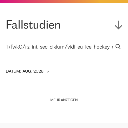
Fallstudien
DATUM
:  
AUG,  2026
MEHR ANZEIGEN