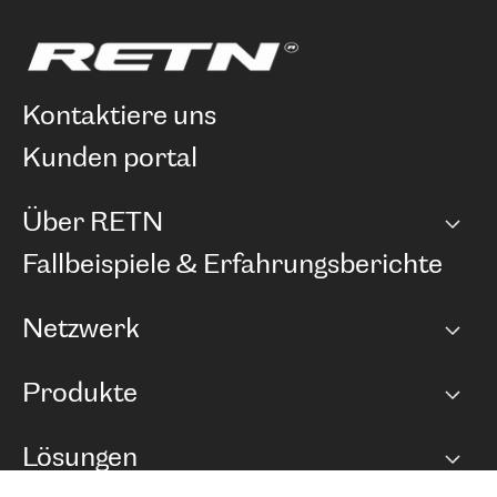
kontaktiere uns
kunden portal
Über RETN
Unternehmen
Fallbeispiele & Erfahrungsberichte
Karriere
Netzwerk
Netzwerkübersicht
Produkte
Points of Presence
BGP Communities
Capacity
Lösungen
Peering-Richtlinie
Internet Anbindung
RTT Map
Ethernet und VPN
Managed Global Private Network