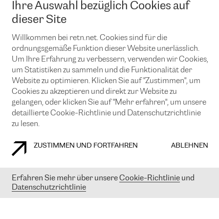
Ihre Auswahl bezüglich Cookies auf
News und Events
Looking glass
Remote IX
Lösungen mit BGP (Border Gateway Protocol)
dieser Site
Colocation
Ein Port
Möchten Sie mit uns in Verbindung bleiben?
CLOUD CONNECT-Dienst
Willkommen bei retn.net. Cookies sind für die
TRANSKZ
ordnungsgemäße Funktion dieser Website unerlässlich.
DDoS-Schutz
Cybersicherheit
Um Ihre Erfahrung zu verbessern, verwenden wir Cookies,
Flex IX
Email
um Statistiken zu sammeln und die Funktionalität der
Website zu optimieren. Klicken Sie auf "Zustimmen", um
Mit der Anmeldung für den Erhalt unserer News und Events
Cookies zu akzeptieren und direkt zur Website zu
stimmen Sie unseren
Datenschutzrichtlinien
zu. Sie können diesen
Service jederzeit ganz einfach kündigen; klicken Sie einfach auf den
gelangen, oder klicken Sie auf "Mehr erfahren", um unsere
Link unten in der Fußzeile unserer eMails.
detaillierte Cookie-Richtlinie und Datenschutzrichtlinie
zu lesen.
ZUSTIMMEN UND FORTFAHREN
ABLEHNEN
COOKIE RICHTLINIEN
DATENSCHUTZRICHTLINIEN
IMPRESSUM
Erfahren Sie mehr über unsere
Cookie-Richtlinie
und
© 2003-
2026
RETN GROUP OF COMPANIES. RETN NETWORKS LTD
Datenschutzrichtlinie