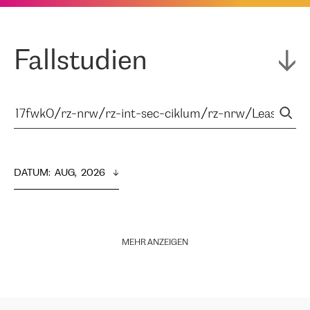
Fallstudien
DATUM
:  
AUG,  2026
MEHR ANZEIGEN