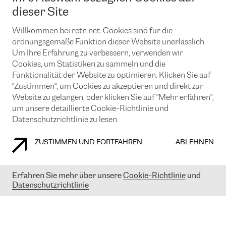
News und Events
Looking glass
dieser Site
Remote IX
Lösungen mit BGP (Border Gateway Protocol)
Colocation
Ein Port
Willkommen bei retn.net. Cookies sind für die
Möchten Sie mit uns in Verbindung bleiben?
CLOUD CONNECT-Dienst
TRANSKZ
ordnungsgemäße Funktion dieser Website unerlässlich.
DDoS-Schutz
Um Ihre Erfahrung zu verbessern, verwenden wir
Cybersicherheit
Cookies, um Statistiken zu sammeln und die
Flex IX
Email
Funktionalität der Website zu optimieren. Klicken Sie auf
"Zustimmen", um Cookies zu akzeptieren und direkt zur
Mit der Anmeldung für den Erhalt unserer News und Events
stimmen Sie unseren
Datenschutzrichtlinien
zu. Sie können diesen
Website zu gelangen, oder klicken Sie auf "Mehr erfahren",
Service jederzeit ganz einfach kündigen; klicken Sie einfach auf den
um unsere detaillierte Cookie-Richtlinie und
Link unten in der Fußzeile unserer eMails.
Datenschutzrichtlinie zu lesen.
ZUSTIMMEN UND FORTFAHREN
ABLEHNEN
COOKIE RICHTLINIEN
DATENSCHUTZRICHTLINIEN
IMPRESSUM
Erfahren Sie mehr über unsere
Cookie-Richtlinie
und
Datenschutzrichtlinie
© 2003-
2026
RETN GROUP OF COMPANIES. RETN NETWORKS LTD