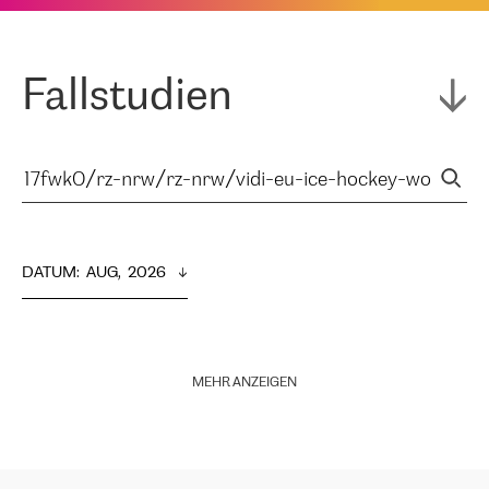
Fallstudien
DATUM
:  
AUG,  2026
MEHR ANZEIGEN