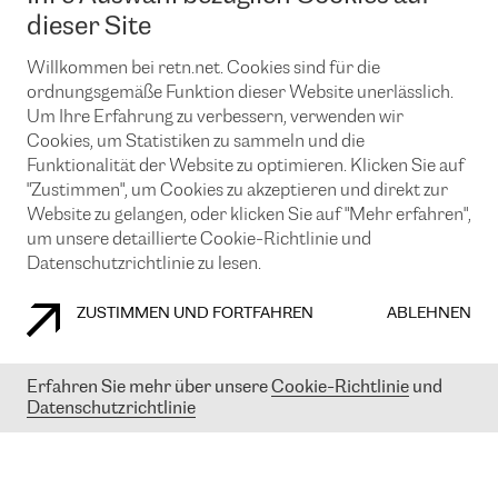
News und Events
Looking glass
dieser Site
Remote IX
Lösungen mit BGP (Border Gateway Protocol)
Colocation
Ein Port
Willkommen bei retn.net. Cookies sind für die
Möchten Sie mit uns in Verbindung bleiben?
CLOUD CONNECT-Dienst
TRANSKZ
ordnungsgemäße Funktion dieser Website unerlässlich.
DDoS-Schutz
Um Ihre Erfahrung zu verbessern, verwenden wir
Cybersicherheit
Cookies, um Statistiken zu sammeln und die
Flex IX
Email
Funktionalität der Website zu optimieren. Klicken Sie auf
"Zustimmen", um Cookies zu akzeptieren und direkt zur
Mit der Anmeldung für den Erhalt unserer News und Events
stimmen Sie unseren
Datenschutzrichtlinien
zu. Sie können diesen
Website zu gelangen, oder klicken Sie auf "Mehr erfahren",
Service jederzeit ganz einfach kündigen; klicken Sie einfach auf den
um unsere detaillierte Cookie-Richtlinie und
Link unten in der Fußzeile unserer eMails.
Datenschutzrichtlinie zu lesen.
ZUSTIMMEN UND FORTFAHREN
ABLEHNEN
COOKIE RICHTLINIEN
DATENSCHUTZRICHTLINIEN
IMPRESSUM
Erfahren Sie mehr über unsere
Cookie-Richtlinie
und
Datenschutzrichtlinie
© 2003-
2026
RETN GROUP OF COMPANIES. RETN NETWORKS LTD