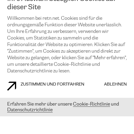
News und Events
Looking glass
dieser Site
Remote IX
Lösungen mit BGP (Border Gateway Protocol)
Colocation
Ein Port
Willkommen bei retn.net. Cookies sind für die
Möchten Sie mit uns in Verbindung bleiben?
CLOUD CONNECT-Dienst
TRANSKZ
ordnungsgemäße Funktion dieser Website unerlässlich.
DDoS-Schutz
Um Ihre Erfahrung zu verbessern, verwenden wir
Cybersicherheit
Cookies, um Statistiken zu sammeln und die
Flex IX
Email
Funktionalität der Website zu optimieren. Klicken Sie auf
"Zustimmen", um Cookies zu akzeptieren und direkt zur
Mit der Anmeldung für den Erhalt unserer News und Events
stimmen Sie unseren
Datenschutzrichtlinien
zu. Sie können diesen
Website zu gelangen, oder klicken Sie auf "Mehr erfahren",
Service jederzeit ganz einfach kündigen; klicken Sie einfach auf den
um unsere detaillierte Cookie-Richtlinie und
Link unten in der Fußzeile unserer eMails.
Datenschutzrichtlinie zu lesen.
ZUSTIMMEN UND FORTFAHREN
ABLEHNEN
COOKIE RICHTLINIEN
DATENSCHUTZRICHTLINIEN
IMPRESSUM
Erfahren Sie mehr über unsere
Cookie-Richtlinie
und
Datenschutzrichtlinie
© 2003-
2026
RETN GROUP OF COMPANIES. RETN NETWORKS LTD