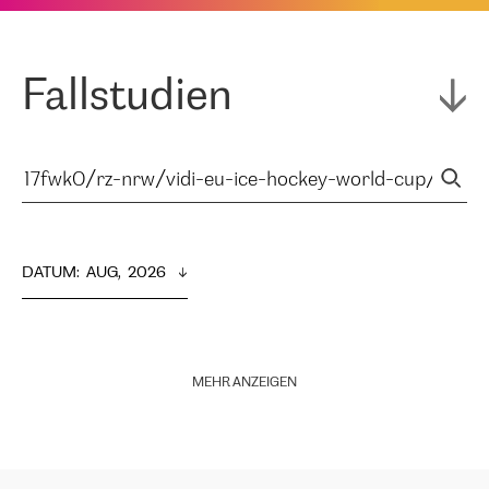
Fallstudien
DATUM
:  
AUG,  2026
MEHR ANZEIGEN