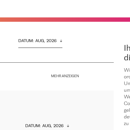
DATUM
:  
AUG,  2026
I
d
Wi
MEHR ANZEIGEN
or
Um
um
We
Co
ge
de
zu 
DATUM
:  
AUG,  2026