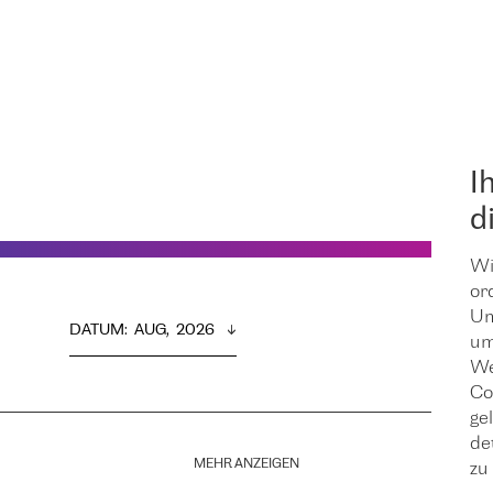
I
d
Wi
or
Um
DATUM
:  
AUG,  2026
um
We
Co
ge
de
MEHR ANZEIGEN
zu 