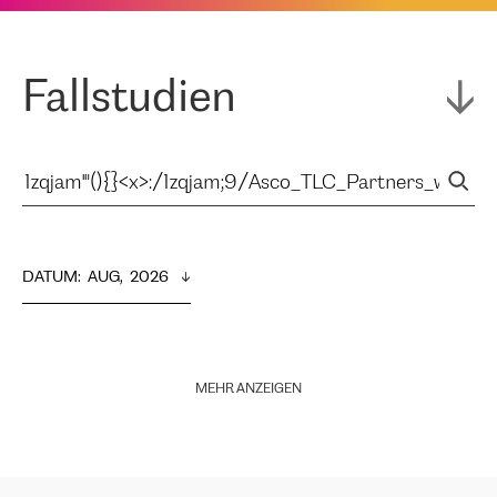
Fallstudien
DATUM
:  
AUG,  2026
MEHR ANZEIGEN