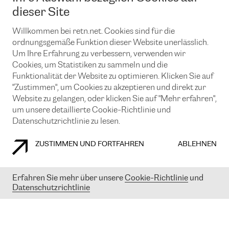
News und Events
Looking glass
dieser Site
Remote IX
Lösungen mit BGP (Border Gateway Protocol)
Colocation
Ein Port
Willkommen bei retn.net. Cookies sind für die
Möchten Sie mit uns in Verbindung bleiben?
CLOUD CONNECT-Dienst
TRANSKZ
ordnungsgemäße Funktion dieser Website unerlässlich.
DDoS-Schutz
Um Ihre Erfahrung zu verbessern, verwenden wir
Cybersicherheit
Cookies, um Statistiken zu sammeln und die
Flex IX
Email
Funktionalität der Website zu optimieren. Klicken Sie auf
"Zustimmen", um Cookies zu akzeptieren und direkt zur
Mit der Anmeldung für den Erhalt unserer News und Events
stimmen Sie unseren
Datenschutzrichtlinien
zu. Sie können diesen
Website zu gelangen, oder klicken Sie auf "Mehr erfahren",
Service jederzeit ganz einfach kündigen; klicken Sie einfach auf den
um unsere detaillierte Cookie-Richtlinie und
Link unten in der Fußzeile unserer eMails.
Datenschutzrichtlinie zu lesen.
ZUSTIMMEN UND FORTFAHREN
ABLEHNEN
COOKIE RICHTLINIEN
DATENSCHUTZRICHTLINIEN
IMPRESSUM
Erfahren Sie mehr über unsere
Cookie-Richtlinie
und
Datenschutzrichtlinie
© 2003-
2026
RETN GROUP OF COMPANIES. RETN NETWORKS LTD