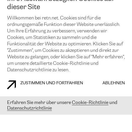
News und Events
Looking glass
dieser Site
Remote IX
Lösungen mit BGP (Border Gateway Protocol)
Colocation
Ein Port
Willkommen bei retn.net. Cookies sind für die
Möchten Sie mit uns in Verbindung bleiben?
CLOUD CONNECT-Dienst
TRANSKZ
ordnungsgemäße Funktion dieser Website unerlässlich.
DDoS-Schutz
Um Ihre Erfahrung zu verbessern, verwenden wir
Cybersicherheit
Cookies, um Statistiken zu sammeln und die
Flex IX
Email
Funktionalität der Website zu optimieren. Klicken Sie auf
"Zustimmen", um Cookies zu akzeptieren und direkt zur
Mit der Anmeldung für den Erhalt unserer News und Events
stimmen Sie unseren
Datenschutzrichtlinien
zu. Sie können diesen
Website zu gelangen, oder klicken Sie auf "Mehr erfahren",
Service jederzeit ganz einfach kündigen; klicken Sie einfach auf den
um unsere detaillierte Cookie-Richtlinie und
Link unten in der Fußzeile unserer eMails.
Datenschutzrichtlinie zu lesen.
ZUSTIMMEN UND FORTFAHREN
ABLEHNEN
COOKIE RICHTLINIEN
DATENSCHUTZRICHTLINIEN
IMPRESSUM
Erfahren Sie mehr über unsere
Cookie-Richtlinie
und
Datenschutzrichtlinie
© 2003-
2026
RETN GROUP OF COMPANIES. RETN NETWORKS LTD