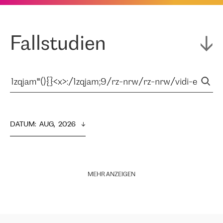
Fallstudien
DATUM
:  
AUG,  2026
MEHR ANZEIGEN