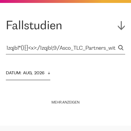
Fallstudien
DATUM
:  
AUG,  2026
MEHR ANZEIGEN