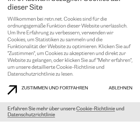
News und Events
Looking glass
dieser Site
Remote IX
Lösungen mit BGP (Border Gateway Protocol)
Colocation
Ein Port
Willkommen bei retn.net. Cookies sind für die
Möchten Sie mit uns in Verbindung bleiben?
CLOUD CONNECT-Dienst
TRANSKZ
ordnungsgemäße Funktion dieser Website unerlässlich.
DDoS-Schutz
Um Ihre Erfahrung zu verbessern, verwenden wir
Cybersicherheit
Cookies, um Statistiken zu sammeln und die
Flex IX
Email
Funktionalität der Website zu optimieren. Klicken Sie auf
"Zustimmen", um Cookies zu akzeptieren und direkt zur
Mit der Anmeldung für den Erhalt unserer News und Events
stimmen Sie unseren
Datenschutzrichtlinien
zu. Sie können diesen
Website zu gelangen, oder klicken Sie auf "Mehr erfahren",
Service jederzeit ganz einfach kündigen; klicken Sie einfach auf den
um unsere detaillierte Cookie-Richtlinie und
Link unten in der Fußzeile unserer eMails.
Datenschutzrichtlinie zu lesen.
ZUSTIMMEN UND FORTFAHREN
ABLEHNEN
COOKIE RICHTLINIEN
DATENSCHUTZRICHTLINIEN
IMPRESSUM
Erfahren Sie mehr über unsere
Cookie-Richtlinie
und
Datenschutzrichtlinie
© 2003-
2026
RETN GROUP OF COMPANIES. RETN NETWORKS LTD