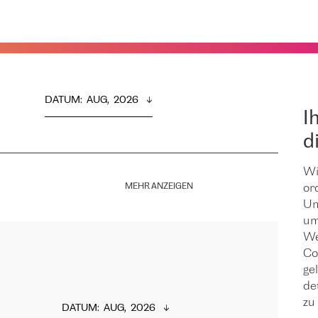
DATUM
:  
AUG,  2026
I
d
Wi
MEHR ANZEIGEN
or
Um
um
We
Co
ge
de
zu 
DATUM
:  
AUG,  2026