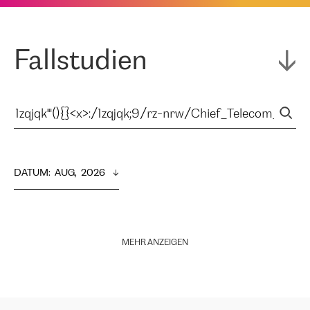
Fallstudien
DATUM
:  
AUG,  2026
MEHR ANZEIGEN