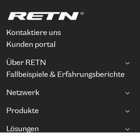
kontaktiere uns
kunden portal
Über RETN
Unternehmen
Fallbeispiele & Erfahrungsberichte
Karriere
Netzwerk
Netzwerkübersicht
Produkte
Points of Presence
BGP Communities
Capacity
Lösungen
Peering-Richtlinie
Internet Anbindung
RTT Map
Ethernet und VPN
Managed Global Private Network