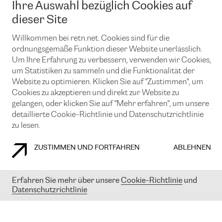
Ihre Auswahl bezüglich Cookies auf
News und Events
Looking glass
Remote IX
Lösungen mit BGP (Border Gateway Protocol)
dieser Site
Colocation
Ein Port
Möchten Sie mit uns in Verbindung bleiben?
CLOUD CONNECT-Dienst
Willkommen bei retn.net. Cookies sind für die
TRANSKZ
ordnungsgemäße Funktion dieser Website unerlässlich.
DDoS-Schutz
Cybersicherheit
Um Ihre Erfahrung zu verbessern, verwenden wir Cookies,
Flex IX
Email
um Statistiken zu sammeln und die Funktionalität der
Website zu optimieren. Klicken Sie auf "Zustimmen", um
Mit der Anmeldung für den Erhalt unserer News und Events
Cookies zu akzeptieren und direkt zur Website zu
stimmen Sie unseren
Datenschutzrichtlinien
zu. Sie können diesen
Service jederzeit ganz einfach kündigen; klicken Sie einfach auf den
gelangen, oder klicken Sie auf "Mehr erfahren", um unsere
Link unten in der Fußzeile unserer eMails.
detaillierte Cookie-Richtlinie und Datenschutzrichtlinie
zu lesen.
ZUSTIMMEN UND FORTFAHREN
ABLEHNEN
COOKIE RICHTLINIEN
DATENSCHUTZRICHTLINIEN
IMPRESSUM
Erfahren Sie mehr über unsere
Cookie-Richtlinie
und
© 2003-
2026
RETN GROUP OF COMPANIES. RETN NETWORKS LTD
Datenschutzrichtlinie