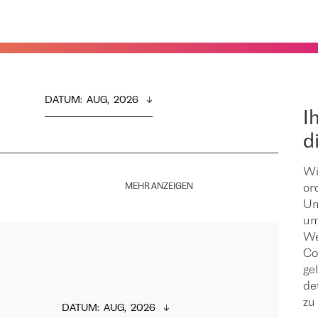
DATUM
:  
AUG,  2026
I
d
Wi
MEHR ANZEIGEN
or
Um
um
We
Co
ge
de
zu 
DATUM
:  
AUG,  2026