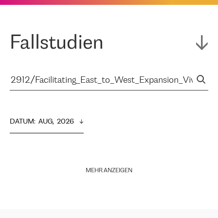
Fallstudien
DATUM
:  
AUG,  2026
MEHR ANZEIGEN