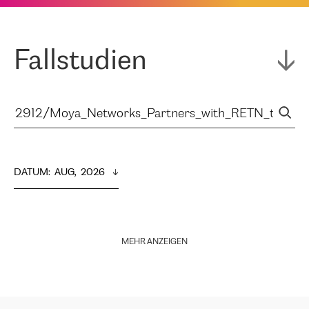
Fallstudien
DATUM
:  
AUG,  2026
MEHR ANZEIGEN