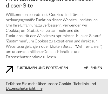
News und Events
Looking glass
dieser Site
Remote IX
Lösungen mit BGP (Border Gateway Protocol)
Colocation
Ein Port
Willkommen bei retn.net. Cookies sind für die
Möchten Sie mit uns in Verbindung bleiben?
CLOUD CONNECT-Dienst
TRANSKZ
ordnungsgemäße Funktion dieser Website unerlässlich.
DDoS-Schutz
Um Ihre Erfahrung zu verbessern, verwenden wir
Cybersicherheit
Cookies, um Statistiken zu sammeln und die
Flex IX
Email
Funktionalität der Website zu optimieren. Klicken Sie auf
"Zustimmen", um Cookies zu akzeptieren und direkt zur
Mit der Anmeldung für den Erhalt unserer News und Events
stimmen Sie unseren
Datenschutzrichtlinien
zu. Sie können diesen
Website zu gelangen, oder klicken Sie auf "Mehr erfahren",
Service jederzeit ganz einfach kündigen; klicken Sie einfach auf den
um unsere detaillierte Cookie-Richtlinie und
Link unten in der Fußzeile unserer eMails.
Datenschutzrichtlinie zu lesen.
ZUSTIMMEN UND FORTFAHREN
ABLEHNEN
COOKIE RICHTLINIEN
DATENSCHUTZRICHTLINIEN
IMPRESSUM
Erfahren Sie mehr über unsere
Cookie-Richtlinie
und
Datenschutzrichtlinie
© 2003-
2026
RETN GROUP OF COMPANIES. RETN NETWORKS LTD