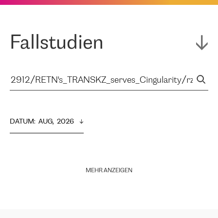
Fallstudien
DATUM
:  
AUG,  2026
MEHR ANZEIGEN