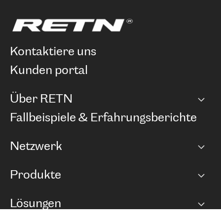
kontaktiere uns
kunden portal
Über RETN
Unternehmen
Fallbeispiele & Erfahrungsberichte
Karriere
Netzwerk
Netzwerkübersicht
Produkte
Points of Presence
BGP Communities
Capacity
Lösungen
Peering-Richtlinie
Internet Anbindung
RTT Map
Ethernet und VPN
Managed Global Private Network