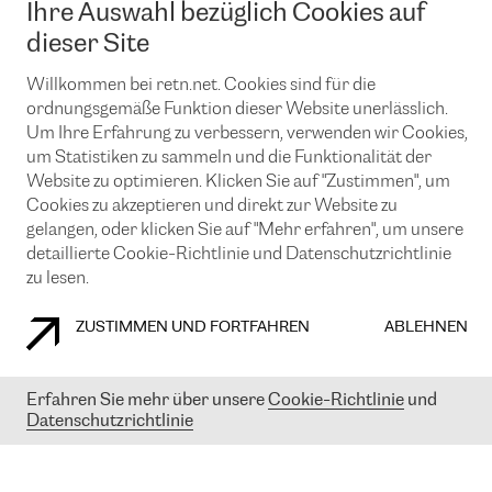
Ihre Auswahl bezüglich Cookies auf
News und Events
Looking glass
Remote IX
Lösungen mit BGP (Border Gateway Protocol)
dieser Site
Colocation
Ein Port
Möchten Sie mit uns in Verbindung bleiben?
CLOUD CONNECT-Dienst
Willkommen bei retn.net. Cookies sind für die
TRANSKZ
ordnungsgemäße Funktion dieser Website unerlässlich.
DDoS-Schutz
Cybersicherheit
Um Ihre Erfahrung zu verbessern, verwenden wir Cookies,
Flex IX
Email
um Statistiken zu sammeln und die Funktionalität der
Website zu optimieren. Klicken Sie auf "Zustimmen", um
Mit der Anmeldung für den Erhalt unserer News und Events
Cookies zu akzeptieren und direkt zur Website zu
stimmen Sie unseren
Datenschutzrichtlinien
zu. Sie können diesen
Service jederzeit ganz einfach kündigen; klicken Sie einfach auf den
gelangen, oder klicken Sie auf "Mehr erfahren", um unsere
Link unten in der Fußzeile unserer eMails.
detaillierte Cookie-Richtlinie und Datenschutzrichtlinie
zu lesen.
ZUSTIMMEN UND FORTFAHREN
ABLEHNEN
COOKIE RICHTLINIEN
DATENSCHUTZRICHTLINIEN
IMPRESSUM
Erfahren Sie mehr über unsere
Cookie-Richtlinie
und
© 2003-
2026
RETN GROUP OF COMPANIES. RETN NETWORKS LTD
Datenschutzrichtlinie