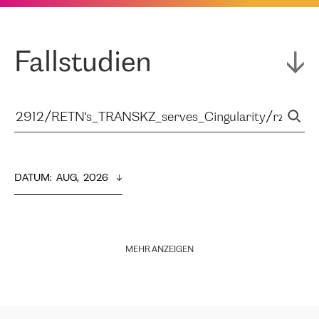
Fallstudien
DATUM
:  
AUG,  2026
MEHR ANZEIGEN