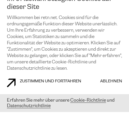
News und Events
Looking glass
dieser Site
Remote IX
Lösungen mit BGP (Border Gateway Protocol)
Colocation
Ein Port
Willkommen bei retn.net. Cookies sind für die
Möchten Sie mit uns in Verbindung bleiben?
CLOUD CONNECT-Dienst
TRANSKZ
ordnungsgemäße Funktion dieser Website unerlässlich.
DDoS-Schutz
Um Ihre Erfahrung zu verbessern, verwenden wir
Cybersicherheit
Cookies, um Statistiken zu sammeln und die
Flex IX
Email
Funktionalität der Website zu optimieren. Klicken Sie auf
"Zustimmen", um Cookies zu akzeptieren und direkt zur
Mit der Anmeldung für den Erhalt unserer News und Events
stimmen Sie unseren
Datenschutzrichtlinien
zu. Sie können diesen
Website zu gelangen, oder klicken Sie auf "Mehr erfahren",
Service jederzeit ganz einfach kündigen; klicken Sie einfach auf den
um unsere detaillierte Cookie-Richtlinie und
Link unten in der Fußzeile unserer eMails.
Datenschutzrichtlinie zu lesen.
ZUSTIMMEN UND FORTFAHREN
ABLEHNEN
COOKIE RICHTLINIEN
DATENSCHUTZRICHTLINIEN
IMPRESSUM
Erfahren Sie mehr über unsere
Cookie-Richtlinie
und
Datenschutzrichtlinie
© 2003-
2026
RETN GROUP OF COMPANIES. RETN NETWORKS LTD