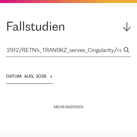
Fallstudien
DATUM
:  
AUG,  2026
MEHR ANZEIGEN