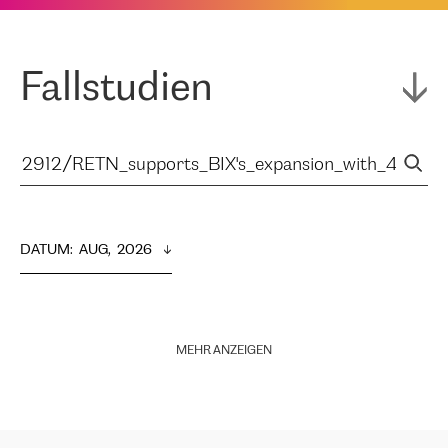
Fallstudien
DATUM
:  
AUG,  2026
MEHR ANZEIGEN