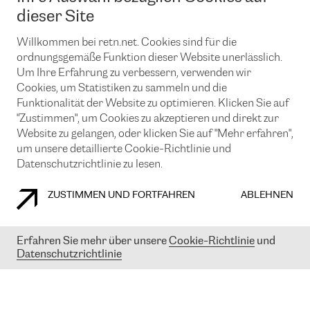
News und Events
Looking glass
dieser Site
Remote IX
Lösungen mit BGP (Border Gateway Protocol)
Colocation
Ein Port
Willkommen bei retn.net. Cookies sind für die
Möchten Sie mit uns in Verbindung bleiben?
CLOUD CONNECT-Dienst
TRANSKZ
ordnungsgemäße Funktion dieser Website unerlässlich.
DDoS-Schutz
Um Ihre Erfahrung zu verbessern, verwenden wir
Cybersicherheit
Cookies, um Statistiken zu sammeln und die
Flex IX
Email
Funktionalität der Website zu optimieren. Klicken Sie auf
"Zustimmen", um Cookies zu akzeptieren und direkt zur
Mit der Anmeldung für den Erhalt unserer News und Events
stimmen Sie unseren
Datenschutzrichtlinien
zu. Sie können diesen
Website zu gelangen, oder klicken Sie auf "Mehr erfahren",
Service jederzeit ganz einfach kündigen; klicken Sie einfach auf den
um unsere detaillierte Cookie-Richtlinie und
Link unten in der Fußzeile unserer eMails.
Datenschutzrichtlinie zu lesen.
ZUSTIMMEN UND FORTFAHREN
ABLEHNEN
COOKIE RICHTLINIEN
DATENSCHUTZRICHTLINIEN
IMPRESSUM
Erfahren Sie mehr über unsere
Cookie-Richtlinie
und
Datenschutzrichtlinie
© 2003-
2026
RETN GROUP OF COMPANIES. RETN NETWORKS LTD