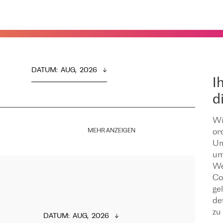
DATUM
:  
AUG,  2026
I
d
Wi
MEHR ANZEIGEN
or
Um
um
We
Co
ge
de
zu 
DATUM
:  
AUG,  2026