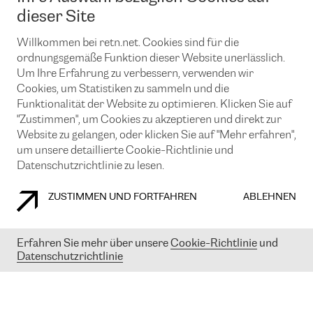
News und Events
Looking glass
dieser Site
Remote IX
Lösungen mit BGP (Border Gateway Protocol)
Colocation
Ein Port
Willkommen bei retn.net. Cookies sind für die
Möchten Sie mit uns in Verbindung bleiben?
CLOUD CONNECT-Dienst
TRANSKZ
ordnungsgemäße Funktion dieser Website unerlässlich.
DDoS-Schutz
Um Ihre Erfahrung zu verbessern, verwenden wir
Cybersicherheit
Cookies, um Statistiken zu sammeln und die
Flex IX
Email
Funktionalität der Website zu optimieren. Klicken Sie auf
"Zustimmen", um Cookies zu akzeptieren und direkt zur
Mit der Anmeldung für den Erhalt unserer News und Events
stimmen Sie unseren
Datenschutzrichtlinien
zu. Sie können diesen
Website zu gelangen, oder klicken Sie auf "Mehr erfahren",
Service jederzeit ganz einfach kündigen; klicken Sie einfach auf den
um unsere detaillierte Cookie-Richtlinie und
Link unten in der Fußzeile unserer eMails.
Datenschutzrichtlinie zu lesen.
ZUSTIMMEN UND FORTFAHREN
ABLEHNEN
COOKIE RICHTLINIEN
DATENSCHUTZRICHTLINIEN
IMPRESSUM
Erfahren Sie mehr über unsere
Cookie-Richtlinie
und
Datenschutzrichtlinie
© 2003-
2026
RETN GROUP OF COMPANIES. RETN NETWORKS LTD