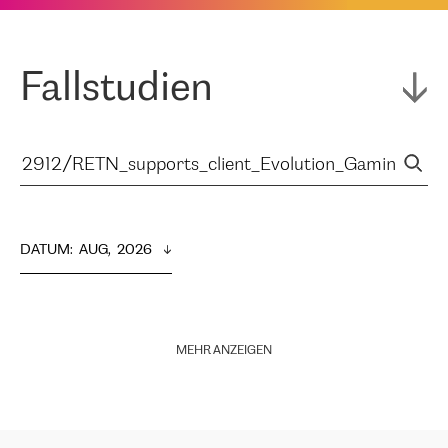
Fallstudien
DATUM
:  
AUG,  2026
MEHR ANZEIGEN