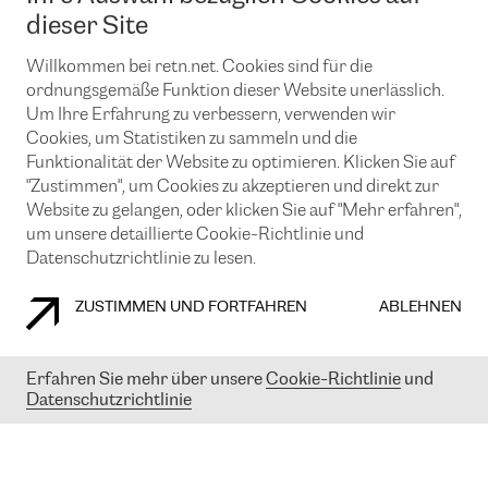
News und Events
Looking glass
dieser Site
Remote IX
Lösungen mit BGP (Border Gateway Protocol)
Colocation
Ein Port
Willkommen bei retn.net. Cookies sind für die
Möchten Sie mit uns in Verbindung bleiben?
CLOUD CONNECT-Dienst
TRANSKZ
ordnungsgemäße Funktion dieser Website unerlässlich.
DDoS-Schutz
Um Ihre Erfahrung zu verbessern, verwenden wir
Cybersicherheit
Cookies, um Statistiken zu sammeln und die
Flex IX
Email
Funktionalität der Website zu optimieren. Klicken Sie auf
"Zustimmen", um Cookies zu akzeptieren und direkt zur
Mit der Anmeldung für den Erhalt unserer News und Events
stimmen Sie unseren
Datenschutzrichtlinien
zu. Sie können diesen
Website zu gelangen, oder klicken Sie auf "Mehr erfahren",
Service jederzeit ganz einfach kündigen; klicken Sie einfach auf den
um unsere detaillierte Cookie-Richtlinie und
Link unten in der Fußzeile unserer eMails.
Datenschutzrichtlinie zu lesen.
ZUSTIMMEN UND FORTFAHREN
ABLEHNEN
COOKIE RICHTLINIEN
DATENSCHUTZRICHTLINIEN
IMPRESSUM
Erfahren Sie mehr über unsere
Cookie-Richtlinie
und
Datenschutzrichtlinie
© 2003-
2026
RETN GROUP OF COMPANIES. RETN NETWORKS LTD