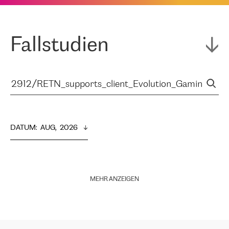
Fallstudien
DATUM
:  
AUG,  2026
MEHR ANZEIGEN