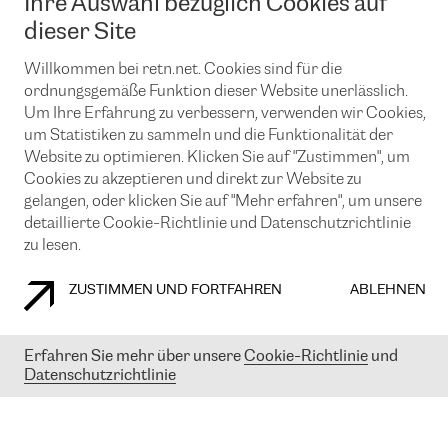
Ihre Auswahl bezüglich Cookies auf
News und Events
Looking glass
Remote IX
Lösungen mit BGP (Border Gateway Protocol)
dieser Site
Colocation
Ein Port
Möchten Sie mit uns in Verbindung bleiben?
Willkommen bei retn.net. Cookies sind für die
CLOUD CONNECT-Dienst
TRANSKZ
ordnungsgemäße Funktion dieser Website unerlässlich.
DDoS-Schutz
Cybersicherheit
Um Ihre Erfahrung zu verbessern, verwenden wir Cookies,
Flex IX
Email
um Statistiken zu sammeln und die Funktionalität der
Website zu optimieren. Klicken Sie auf "Zustimmen", um
Mit der Anmeldung für den Erhalt unserer News und Events
Cookies zu akzeptieren und direkt zur Website zu
stimmen Sie unseren
Datenschutzrichtlinien
zu. Sie können diesen
gelangen, oder klicken Sie auf "Mehr erfahren", um unsere
Service jederzeit ganz einfach kündigen; klicken Sie einfach auf den
detaillierte Cookie-Richtlinie und Datenschutzrichtlinie
Link unten in der Fußzeile unserer eMails.
zu lesen.
ZUSTIMMEN UND FORTFAHREN
ABLEHNEN
COOKIE RICHTLINIEN
DATENSCHUTZRICHTLINIEN
IMPRESSUM
Erfahren Sie mehr über unsere
Cookie-Richtlinie
und
© 2003-
2026
RETN GROUP OF COMPANIES. RETN NETWORKS LTD
Datenschutzrichtlinie