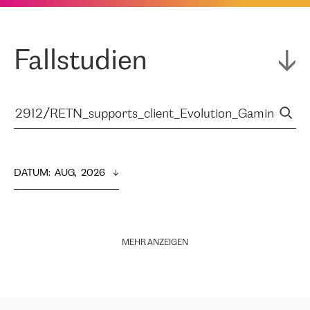
Fallstudien
DATUM
:  
AUG,  2026
MEHR ANZEIGEN