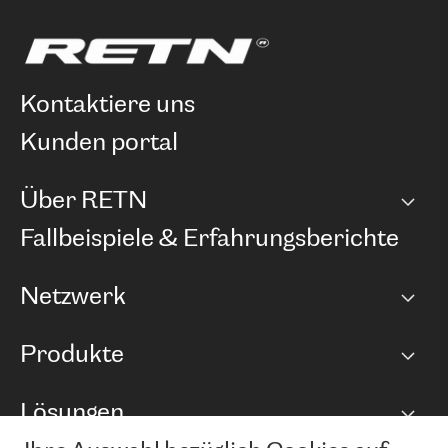
kontaktiere uns
kunden portal
Über RETN
Unternehmen
Fallbeispiele & Erfahrungsberichte
Karriere
Netzwerk
Netzwerkübersicht
Produkte
Points of Presence
BGP Communities
Capacity
Lösungen
Peering-Richtlinie
Internet Anbindung
RTT Map
Ethernet und VPN
Managed Global Private Network