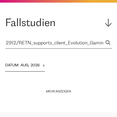
Fallstudien
DATUM
:  
AUG,  2026
MEHR ANZEIGEN