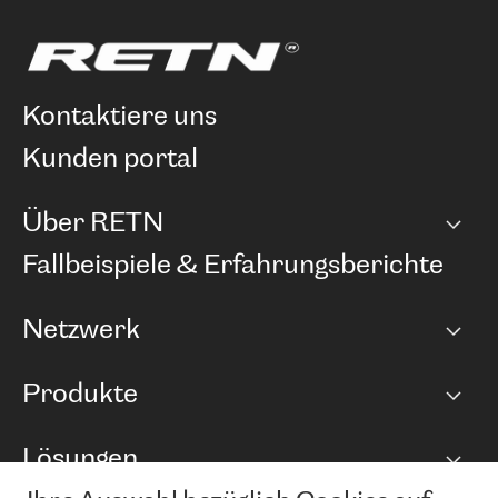
kontaktiere uns
kunden portal
Über RETN
Unternehmen
Fallbeispiele & Erfahrungsberichte
Karriere
Netzwerk
Netzwerkübersicht
Produkte
Points of Presence
BGP Communities
Capacity
Lösungen
Peering-Richtlinie
Internet Anbindung
RTT Map
Ethernet und VPN
Managed Global Private Network