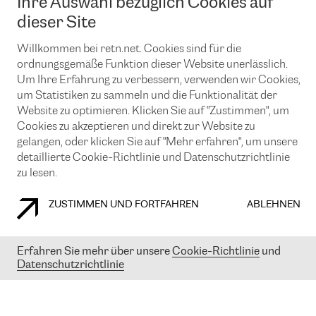
Ihre Auswahl bezüglich Cookies auf
News und Events
Looking glass
Remote IX
Lösungen mit BGP (Border Gateway Protocol)
dieser Site
Colocation
Ein Port
Möchten Sie mit uns in Verbindung bleiben?
Willkommen bei retn.net. Cookies sind für die
CLOUD CONNECT-Dienst
TRANSKZ
ordnungsgemäße Funktion dieser Website unerlässlich.
DDoS-Schutz
Cybersicherheit
Um Ihre Erfahrung zu verbessern, verwenden wir Cookies,
Flex IX
Email
um Statistiken zu sammeln und die Funktionalität der
Website zu optimieren. Klicken Sie auf "Zustimmen", um
Mit der Anmeldung für den Erhalt unserer News und Events
Cookies zu akzeptieren und direkt zur Website zu
stimmen Sie unseren
Datenschutzrichtlinien
zu. Sie können diesen
gelangen, oder klicken Sie auf "Mehr erfahren", um unsere
Service jederzeit ganz einfach kündigen; klicken Sie einfach auf den
detaillierte Cookie-Richtlinie und Datenschutzrichtlinie
Link unten in der Fußzeile unserer eMails.
zu lesen.
ZUSTIMMEN UND FORTFAHREN
ABLEHNEN
COOKIE RICHTLINIEN
DATENSCHUTZRICHTLINIEN
IMPRESSUM
Erfahren Sie mehr über unsere
Cookie-Richtlinie
und
© 2003-
2026
RETN GROUP OF COMPANIES. RETN NETWORKS LTD
Datenschutzrichtlinie