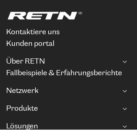
kontaktiere uns
kunden portal
Über RETN
Unternehmen
Fallbeispiele & Erfahrungsberichte
Karriere
Netzwerk
Netzwerkübersicht
Produkte
Points of Presence
BGP Communities
Capacity
Lösungen
Peering-Richtlinie
Internet Anbindung
RTT Map
Ethernet und VPN
Managed Global Private Network