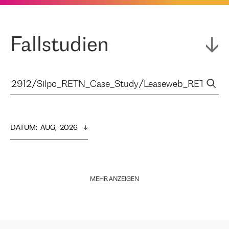
Fallstudien
DATUM
:  
AUG,  2026
MEHR ANZEIGEN