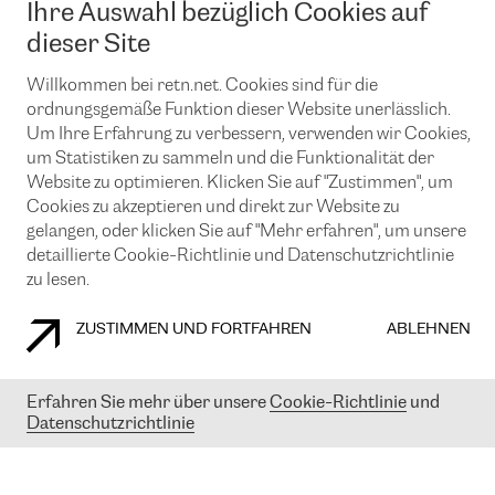
Ihre Auswahl bezüglich Cookies auf
News und Events
Looking glass
Remote IX
Lösungen mit BGP (Border Gateway Protocol)
dieser Site
Colocation
Ein Port
Möchten Sie mit uns in Verbindung bleiben?
CLOUD CONNECT-Dienst
Willkommen bei retn.net. Cookies sind für die
TRANSKZ
ordnungsgemäße Funktion dieser Website unerlässlich.
DDoS-Schutz
Cybersicherheit
Um Ihre Erfahrung zu verbessern, verwenden wir Cookies,
Flex IX
Email
um Statistiken zu sammeln und die Funktionalität der
Website zu optimieren. Klicken Sie auf "Zustimmen", um
Mit der Anmeldung für den Erhalt unserer News und Events
Cookies zu akzeptieren und direkt zur Website zu
stimmen Sie unseren
Datenschutzrichtlinien
zu. Sie können diesen
Service jederzeit ganz einfach kündigen; klicken Sie einfach auf den
gelangen, oder klicken Sie auf "Mehr erfahren", um unsere
Link unten in der Fußzeile unserer eMails.
detaillierte Cookie-Richtlinie und Datenschutzrichtlinie
zu lesen.
ZUSTIMMEN UND FORTFAHREN
ABLEHNEN
COOKIE RICHTLINIEN
DATENSCHUTZRICHTLINIEN
IMPRESSUM
Erfahren Sie mehr über unsere
Cookie-Richtlinie
und
© 2003-
2026
RETN GROUP OF COMPANIES. RETN NETWORKS LTD
Datenschutzrichtlinie