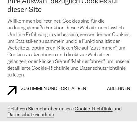
Ihre Auswahl bezüglich Cookies auf
News und Events
Looking glass
Remote IX
Lösungen mit BGP (Border Gateway Protocol)
dieser Site
Colocation
Ein Port
Möchten Sie mit uns in Verbindung bleiben?
Willkommen bei retn.net. Cookies sind für die
CLOUD CONNECT-Dienst
TRANSKZ
ordnungsgemäße Funktion dieser Website unerlässlich.
DDoS-Schutz
Cybersicherheit
Um Ihre Erfahrung zu verbessern, verwenden wir Cookies,
Flex IX
Email
um Statistiken zu sammeln und die Funktionalität der
Website zu optimieren. Klicken Sie auf "Zustimmen", um
Mit der Anmeldung für den Erhalt unserer News und Events
Cookies zu akzeptieren und direkt zur Website zu
stimmen Sie unseren
Datenschutzrichtlinien
zu. Sie können diesen
gelangen, oder klicken Sie auf "Mehr erfahren", um unsere
Service jederzeit ganz einfach kündigen; klicken Sie einfach auf den
detaillierte Cookie-Richtlinie und Datenschutzrichtlinie
Link unten in der Fußzeile unserer eMails.
zu lesen.
ZUSTIMMEN UND FORTFAHREN
ABLEHNEN
COOKIE RICHTLINIEN
DATENSCHUTZRICHTLINIEN
IMPRESSUM
Erfahren Sie mehr über unsere
Cookie-Richtlinie
und
© 2003-
2026
RETN GROUP OF COMPANIES. RETN NETWORKS LTD
Datenschutzrichtlinie