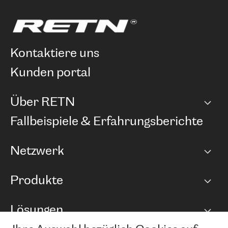
kontaktiere uns
kunden portal
Über RETN
Unternehmen
Fallbeispiele & Erfahrungsberichte
Karriere
Netzwerk
Netzwerkübersicht
Produkte
Points of Presence
BGP Communities
Capacity
Lösungen
Peering-Richtlinie
Internet Anbindung
RTT Map
Ethernet und VPN
Managed Global Private Network