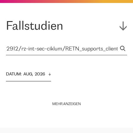
Fallstudien
DATUM
:  
AUG,  2026
MEHR ANZEIGEN