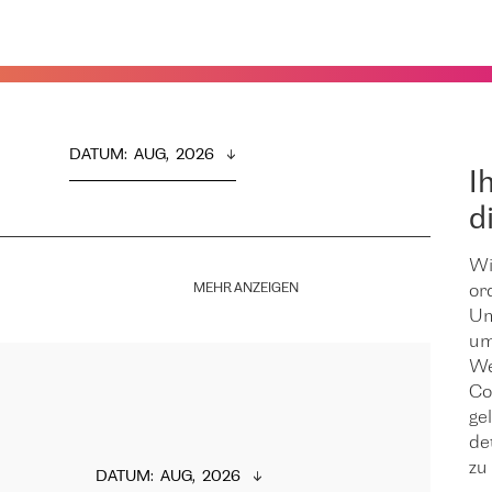
DATUM
:  
AUG,  2026
I
d
Wi
MEHR ANZEIGEN
or
Um
um
We
Co
ge
de
zu 
DATUM
:  
AUG,  2026