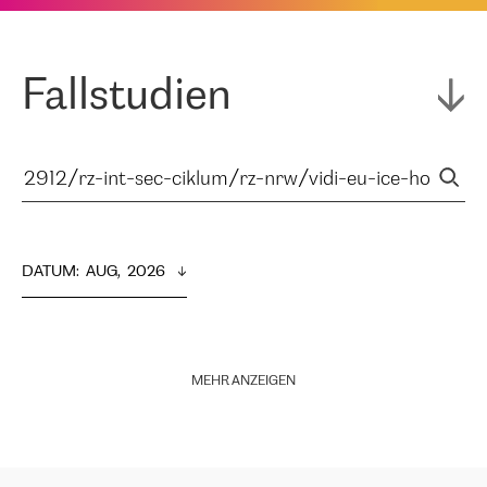
Fallstudien
DATUM
:  
AUG,  2026
MEHR ANZEIGEN