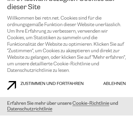
News und Events
Looking glass
dieser Site
Remote IX
Lösungen mit BGP (Border Gateway Protocol)
Colocation
Ein Port
Willkommen bei retn.net. Cookies sind für die
Möchten Sie mit uns in Verbindung bleiben?
CLOUD CONNECT-Dienst
TRANSKZ
ordnungsgemäße Funktion dieser Website unerlässlich.
DDoS-Schutz
Um Ihre Erfahrung zu verbessern, verwenden wir
Cybersicherheit
Cookies, um Statistiken zu sammeln und die
Flex IX
Email
Funktionalität der Website zu optimieren. Klicken Sie auf
"Zustimmen", um Cookies zu akzeptieren und direkt zur
Mit der Anmeldung für den Erhalt unserer News und Events
stimmen Sie unseren
Datenschutzrichtlinien
zu. Sie können diesen
Website zu gelangen, oder klicken Sie auf "Mehr erfahren",
Service jederzeit ganz einfach kündigen; klicken Sie einfach auf den
um unsere detaillierte Cookie-Richtlinie und
Link unten in der Fußzeile unserer eMails.
Datenschutzrichtlinie zu lesen.
ZUSTIMMEN UND FORTFAHREN
ABLEHNEN
COOKIE RICHTLINIEN
DATENSCHUTZRICHTLINIEN
IMPRESSUM
Erfahren Sie mehr über unsere
Cookie-Richtlinie
und
Datenschutzrichtlinie
© 2003-
2026
RETN GROUP OF COMPANIES. RETN NETWORKS LTD