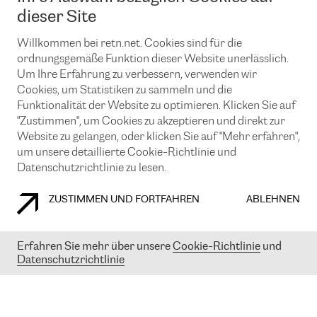
News und Events
Looking glass
dieser Site
Remote IX
Lösungen mit BGP (Border Gateway Protocol)
Colocation
Ein Port
Willkommen bei retn.net. Cookies sind für die
Möchten Sie mit uns in Verbindung bleiben?
CLOUD CONNECT-Dienst
TRANSKZ
ordnungsgemäße Funktion dieser Website unerlässlich.
DDoS-Schutz
Um Ihre Erfahrung zu verbessern, verwenden wir
Cybersicherheit
Cookies, um Statistiken zu sammeln und die
Flex IX
Email
Funktionalität der Website zu optimieren. Klicken Sie auf
"Zustimmen", um Cookies zu akzeptieren und direkt zur
Mit der Anmeldung für den Erhalt unserer News und Events
stimmen Sie unseren
Datenschutzrichtlinien
zu. Sie können diesen
Website zu gelangen, oder klicken Sie auf "Mehr erfahren",
Service jederzeit ganz einfach kündigen; klicken Sie einfach auf den
um unsere detaillierte Cookie-Richtlinie und
Link unten in der Fußzeile unserer eMails.
Datenschutzrichtlinie zu lesen.
ZUSTIMMEN UND FORTFAHREN
ABLEHNEN
COOKIE RICHTLINIEN
DATENSCHUTZRICHTLINIEN
IMPRESSUM
Erfahren Sie mehr über unsere
Cookie-Richtlinie
und
Datenschutzrichtlinie
© 2003-
2026
RETN GROUP OF COMPANIES. RETN NETWORKS LTD