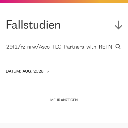
Fallstudien
DATUM
:  
AUG,  2026
MEHR ANZEIGEN