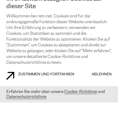
News und Events
Looking glass
dieser Site
Remote IX
Lösungen mit BGP (Border Gateway Protocol)
Colocation
Ein Port
Willkommen bei retn.net. Cookies sind für die
Möchten Sie mit uns in Verbindung bleiben?
CLOUD CONNECT-Dienst
TRANSKZ
ordnungsgemäße Funktion dieser Website unerlässlich.
DDoS-Schutz
Um Ihre Erfahrung zu verbessern, verwenden wir
Cybersicherheit
Cookies, um Statistiken zu sammeln und die
Flex IX
Email
Funktionalität der Website zu optimieren. Klicken Sie auf
"Zustimmen", um Cookies zu akzeptieren und direkt zur
Mit der Anmeldung für den Erhalt unserer News und Events
stimmen Sie unseren
Datenschutzrichtlinien
zu. Sie können diesen
Website zu gelangen, oder klicken Sie auf "Mehr erfahren",
Service jederzeit ganz einfach kündigen; klicken Sie einfach auf den
um unsere detaillierte Cookie-Richtlinie und
Link unten in der Fußzeile unserer eMails.
Datenschutzrichtlinie zu lesen.
ZUSTIMMEN UND FORTFAHREN
ABLEHNEN
COOKIE RICHTLINIEN
DATENSCHUTZRICHTLINIEN
IMPRESSUM
Erfahren Sie mehr über unsere
Cookie-Richtlinie
und
Datenschutzrichtlinie
© 2003-
2026
RETN GROUP OF COMPANIES. RETN NETWORKS LTD