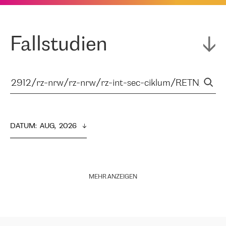
Fallstudien
DATUM
:  
AUG,  2026
MEHR ANZEIGEN