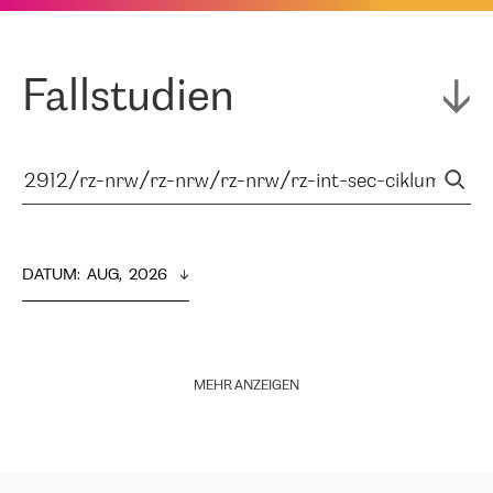
Fallstudien
DATUM
:  
AUG,  2026
MEHR ANZEIGEN