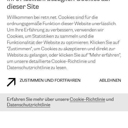
News und Events
Looking glass
dieser Site
Remote IX
Lösungen mit BGP (Border Gateway Protocol)
Colocation
Ein Port
Willkommen bei retn.net. Cookies sind für die
Möchten Sie mit uns in Verbindung bleiben?
CLOUD CONNECT-Dienst
TRANSKZ
ordnungsgemäße Funktion dieser Website unerlässlich.
DDoS-Schutz
Um Ihre Erfahrung zu verbessern, verwenden wir
Cybersicherheit
Cookies, um Statistiken zu sammeln und die
Flex IX
Email
Funktionalität der Website zu optimieren. Klicken Sie auf
"Zustimmen", um Cookies zu akzeptieren und direkt zur
Mit der Anmeldung für den Erhalt unserer News und Events
stimmen Sie unseren
Datenschutzrichtlinien
zu. Sie können diesen
Website zu gelangen, oder klicken Sie auf "Mehr erfahren",
Service jederzeit ganz einfach kündigen; klicken Sie einfach auf den
um unsere detaillierte Cookie-Richtlinie und
Link unten in der Fußzeile unserer eMails.
Datenschutzrichtlinie zu lesen.
ZUSTIMMEN UND FORTFAHREN
ABLEHNEN
COOKIE RICHTLINIEN
DATENSCHUTZRICHTLINIEN
IMPRESSUM
Erfahren Sie mehr über unsere
Cookie-Richtlinie
und
Datenschutzrichtlinie
© 2003-
2026
RETN GROUP OF COMPANIES. RETN NETWORKS LTD