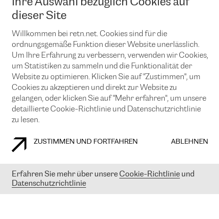
Ihre Auswahl bezüglich Cookies auf
News und Events
Looking glass
Remote IX
Lösungen mit BGP (Border Gateway Protocol)
dieser Site
Colocation
Ein Port
Möchten Sie mit uns in Verbindung bleiben?
Willkommen bei retn.net. Cookies sind für die
CLOUD CONNECT-Dienst
TRANSKZ
ordnungsgemäße Funktion dieser Website unerlässlich.
DDoS-Schutz
Cybersicherheit
Um Ihre Erfahrung zu verbessern, verwenden wir Cookies,
Flex IX
Email
um Statistiken zu sammeln und die Funktionalität der
Website zu optimieren. Klicken Sie auf "Zustimmen", um
Mit der Anmeldung für den Erhalt unserer News und Events
Cookies zu akzeptieren und direkt zur Website zu
stimmen Sie unseren
Datenschutzrichtlinien
zu. Sie können diesen
gelangen, oder klicken Sie auf "Mehr erfahren", um unsere
Service jederzeit ganz einfach kündigen; klicken Sie einfach auf den
detaillierte Cookie-Richtlinie und Datenschutzrichtlinie
Link unten in der Fußzeile unserer eMails.
zu lesen.
ZUSTIMMEN UND FORTFAHREN
ABLEHNEN
COOKIE RICHTLINIEN
DATENSCHUTZRICHTLINIEN
IMPRESSUM
Erfahren Sie mehr über unsere
Cookie-Richtlinie
und
© 2003-
2026
RETN GROUP OF COMPANIES. RETN NETWORKS LTD
Datenschutzrichtlinie