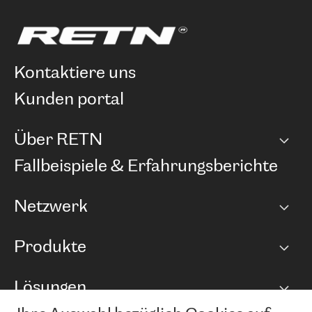
kontaktiere uns
kunden portal
Über RETN
Unternehmen
Fallbeispiele & Erfahrungsberichte
Karriere
Netzwerk
Netzwerkübersicht
Produkte
Points of Presence
BGP Communities
Capacity
Lösungen
Peering-Richtlinie
Internet Anbindung
RTT Map
Ethernet und VPN
Managed Global Private Network