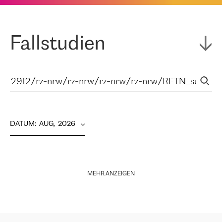
Fallstudien
DATUM
:  
AUG,  2026
MEHR ANZEIGEN