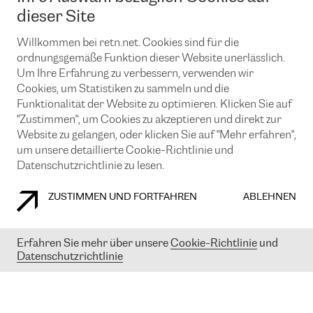
News und Events
Looking glass
dieser Site
Remote IX
Lösungen mit BGP (Border Gateway Protocol)
Colocation
Ein Port
Willkommen bei retn.net. Cookies sind für die
Möchten Sie mit uns in Verbindung bleiben?
CLOUD CONNECT-Dienst
TRANSKZ
ordnungsgemäße Funktion dieser Website unerlässlich.
DDoS-Schutz
Um Ihre Erfahrung zu verbessern, verwenden wir
Cybersicherheit
Cookies, um Statistiken zu sammeln und die
Flex IX
Email
Funktionalität der Website zu optimieren. Klicken Sie auf
"Zustimmen", um Cookies zu akzeptieren und direkt zur
Mit der Anmeldung für den Erhalt unserer News und Events
stimmen Sie unseren
Datenschutzrichtlinien
zu. Sie können diesen
Website zu gelangen, oder klicken Sie auf "Mehr erfahren",
Service jederzeit ganz einfach kündigen; klicken Sie einfach auf den
um unsere detaillierte Cookie-Richtlinie und
Link unten in der Fußzeile unserer eMails.
Datenschutzrichtlinie zu lesen.
ZUSTIMMEN UND FORTFAHREN
ABLEHNEN
COOKIE RICHTLINIEN
DATENSCHUTZRICHTLINIEN
IMPRESSUM
Erfahren Sie mehr über unsere
Cookie-Richtlinie
und
Datenschutzrichtlinie
© 2003-
2026
RETN GROUP OF COMPANIES. RETN NETWORKS LTD