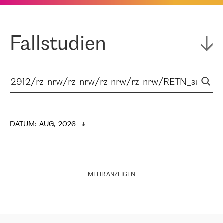
Fallstudien
DATUM
:  
AUG,  2026
MEHR ANZEIGEN