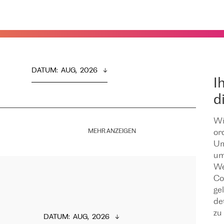
DATUM
:  
AUG,  2026
I
d
Wi
MEHR ANZEIGEN
or
Um
um
We
Co
ge
de
zu 
DATUM
:  
AUG,  2026