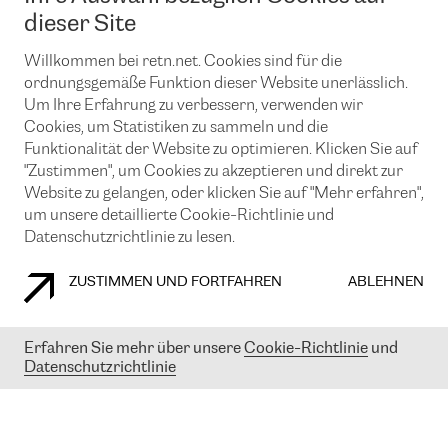
News und Events
Looking glass
dieser Site
Remote IX
Lösungen mit BGP (Border Gateway Protocol)
Colocation
Ein Port
Willkommen bei retn.net. Cookies sind für die
Möchten Sie mit uns in Verbindung bleiben?
CLOUD CONNECT-Dienst
TRANSKZ
ordnungsgemäße Funktion dieser Website unerlässlich.
DDoS-Schutz
Um Ihre Erfahrung zu verbessern, verwenden wir
Cybersicherheit
Cookies, um Statistiken zu sammeln und die
Flex IX
Email
Funktionalität der Website zu optimieren. Klicken Sie auf
"Zustimmen", um Cookies zu akzeptieren und direkt zur
Mit der Anmeldung für den Erhalt unserer News und Events
stimmen Sie unseren
Datenschutzrichtlinien
zu. Sie können diesen
Website zu gelangen, oder klicken Sie auf "Mehr erfahren",
Service jederzeit ganz einfach kündigen; klicken Sie einfach auf den
um unsere detaillierte Cookie-Richtlinie und
Link unten in der Fußzeile unserer eMails.
Datenschutzrichtlinie zu lesen.
ZUSTIMMEN UND FORTFAHREN
ABLEHNEN
COOKIE RICHTLINIEN
DATENSCHUTZRICHTLINIEN
IMPRESSUM
Erfahren Sie mehr über unsere
Cookie-Richtlinie
und
Datenschutzrichtlinie
© 2003-
2026
RETN GROUP OF COMPANIES. RETN NETWORKS LTD