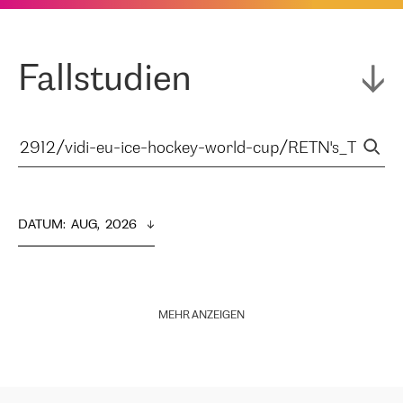
Fallstudien
DATUM
:  
AUG,  2026
MEHR ANZEIGEN