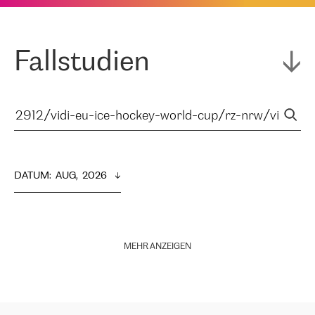
Fallstudien
DATUM
:  
AUG,  2026
MEHR ANZEIGEN