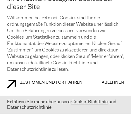
News und Events
Looking glass
dieser Site
Remote IX
Lösungen mit BGP (Border Gateway Protocol)
Colocation
Ein Port
Willkommen bei retn.net. Cookies sind für die
Möchten Sie mit uns in Verbindung bleiben?
CLOUD CONNECT-Dienst
TRANSKZ
ordnungsgemäße Funktion dieser Website unerlässlich.
DDoS-Schutz
Um Ihre Erfahrung zu verbessern, verwenden wir
Cybersicherheit
Cookies, um Statistiken zu sammeln und die
Flex IX
Email
Funktionalität der Website zu optimieren. Klicken Sie auf
"Zustimmen", um Cookies zu akzeptieren und direkt zur
Mit der Anmeldung für den Erhalt unserer News und Events
stimmen Sie unseren
Datenschutzrichtlinien
zu. Sie können diesen
Website zu gelangen, oder klicken Sie auf "Mehr erfahren",
Service jederzeit ganz einfach kündigen; klicken Sie einfach auf den
um unsere detaillierte Cookie-Richtlinie und
Link unten in der Fußzeile unserer eMails.
Datenschutzrichtlinie zu lesen.
ZUSTIMMEN UND FORTFAHREN
ABLEHNEN
COOKIE RICHTLINIEN
DATENSCHUTZRICHTLINIEN
IMPRESSUM
Erfahren Sie mehr über unsere
Cookie-Richtlinie
und
Datenschutzrichtlinie
© 2003-
2026
RETN GROUP OF COMPANIES. RETN NETWORKS LTD