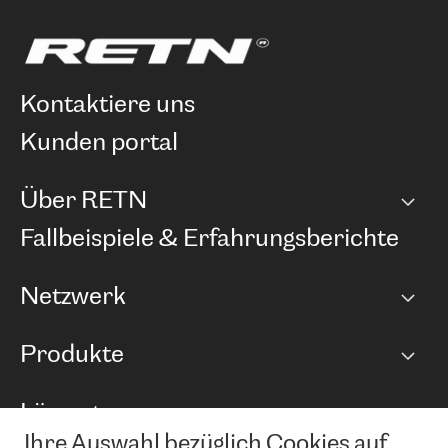
kontaktiere uns
kunden portal
Über RETN
Unternehmen
Fallbeispiele & Erfahrungsberichte
Karriere
Netzwerk
Netzwerkübersicht
Produkte
Points of Presence
BGP Communities
Capacity
Lösungen
Peering-Richtlinie
Internet Anbindung
RTT Map
Ihre Auswahl bezüglich Cookies auf
Ethernet und VPN
Managed Global Private Network