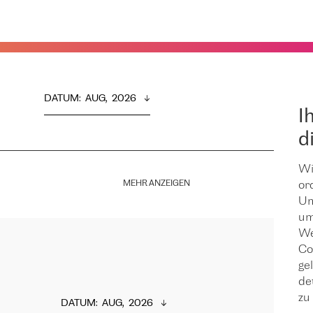
DATUM
:  
AUG,  2026
I
d
Wi
MEHR ANZEIGEN
or
Um
um
We
Co
ge
de
zu 
DATUM
:  
AUG,  2026