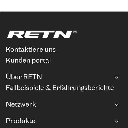
kontaktiere uns
kunden portal
Über RETN
Unternehmen
Fallbeispiele & Erfahrungsberichte
Karriere
Netzwerk
Netzwerkübersicht
Produkte
Points of Presence