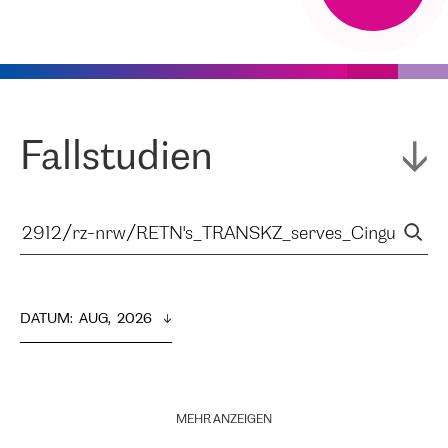
Fallstudien
DATUM
:  
AUG,  2026
MEHR ANZEIGEN