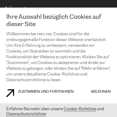
BGP Communities
Capacity
Lösungen
Peering-Richtlinie
Internet Anbindung
RTT Map
Ihre Auswahl bezüglich Cookies auf
Ethernet und VPN
Managed Global Private Network
News und Events
Looking glass
dieser Site
Remote IX
Lösungen mit BGP (Border Gateway Protocol)
Colocation
Ein Port
Willkommen bei retn.net. Cookies sind für die
Möchten Sie mit uns in Verbindung bleiben?
CLOUD CONNECT-Dienst
TRANSKZ
ordnungsgemäße Funktion dieser Website unerlässlich.
DDoS-Schutz
Um Ihre Erfahrung zu verbessern, verwenden wir
Cybersicherheit
Cookies, um Statistiken zu sammeln und die
Flex IX
Email
Funktionalität der Website zu optimieren. Klicken Sie auf
"Zustimmen", um Cookies zu akzeptieren und direkt zur
Mit der Anmeldung für den Erhalt unserer News und Events
stimmen Sie unseren
Datenschutzrichtlinien
zu. Sie können diesen
Website zu gelangen, oder klicken Sie auf "Mehr erfahren",
Service jederzeit ganz einfach kündigen; klicken Sie einfach auf den
um unsere detaillierte Cookie-Richtlinie und
Link unten in der Fußzeile unserer eMails.
Datenschutzrichtlinie zu lesen.
ZUSTIMMEN UND FORTFAHREN
ABLEHNEN
COOKIE RICHTLINIEN
DATENSCHUTZRICHTLINIEN
IMPRESSUM
Erfahren Sie mehr über unsere
Cookie-Richtlinie
und
Datenschutzrichtlinie
© 2003-
2026
RETN GROUP OF COMPANIES. RETN NETWORKS LTD