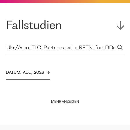
Fallstudien
DATUM
:  
AUG,  2026
MEHR ANZEIGEN