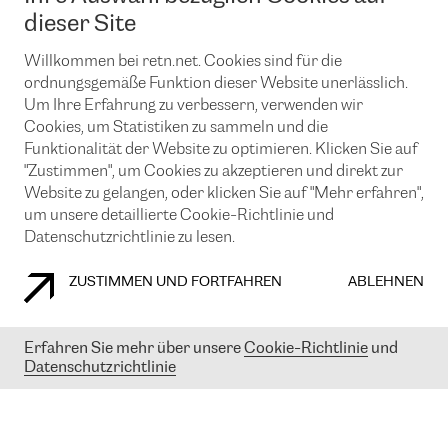
News und Events
Looking glass
dieser Site
Remote IX
Lösungen mit BGP (Border Gateway Protocol)
Colocation
Ein Port
Willkommen bei retn.net. Cookies sind für die
Möchten Sie mit uns in Verbindung bleiben?
CLOUD CONNECT-Dienst
TRANSKZ
ordnungsgemäße Funktion dieser Website unerlässlich.
DDoS-Schutz
Um Ihre Erfahrung zu verbessern, verwenden wir
Cybersicherheit
Cookies, um Statistiken zu sammeln und die
Flex IX
Email
Funktionalität der Website zu optimieren. Klicken Sie auf
"Zustimmen", um Cookies zu akzeptieren und direkt zur
Mit der Anmeldung für den Erhalt unserer News und Events
stimmen Sie unseren
Datenschutzrichtlinien
zu. Sie können diesen
Website zu gelangen, oder klicken Sie auf "Mehr erfahren",
Service jederzeit ganz einfach kündigen; klicken Sie einfach auf den
um unsere detaillierte Cookie-Richtlinie und
Link unten in der Fußzeile unserer eMails.
Datenschutzrichtlinie zu lesen.
ZUSTIMMEN UND FORTFAHREN
ABLEHNEN
COOKIE RICHTLINIEN
DATENSCHUTZRICHTLINIEN
IMPRESSUM
Erfahren Sie mehr über unsere
Cookie-Richtlinie
und
Datenschutzrichtlinie
© 2003-
2026
RETN GROUP OF COMPANIES. RETN NETWORKS LTD