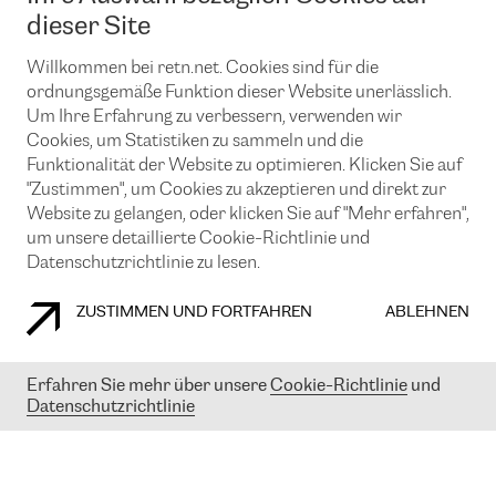
News und Events
Looking glass
dieser Site
Remote IX
Lösungen mit BGP (Border Gateway Protocol)
Colocation
Ein Port
Willkommen bei retn.net. Cookies sind für die
Möchten Sie mit uns in Verbindung bleiben?
CLOUD CONNECT-Dienst
TRANSKZ
ordnungsgemäße Funktion dieser Website unerlässlich.
DDoS-Schutz
Um Ihre Erfahrung zu verbessern, verwenden wir
Cybersicherheit
Cookies, um Statistiken zu sammeln und die
Flex IX
Email
Funktionalität der Website zu optimieren. Klicken Sie auf
"Zustimmen", um Cookies zu akzeptieren und direkt zur
Mit der Anmeldung für den Erhalt unserer News und Events
stimmen Sie unseren
Datenschutzrichtlinien
zu. Sie können diesen
Website zu gelangen, oder klicken Sie auf "Mehr erfahren",
Service jederzeit ganz einfach kündigen; klicken Sie einfach auf den
um unsere detaillierte Cookie-Richtlinie und
Link unten in der Fußzeile unserer eMails.
Datenschutzrichtlinie zu lesen.
ZUSTIMMEN UND FORTFAHREN
ABLEHNEN
COOKIE RICHTLINIEN
DATENSCHUTZRICHTLINIEN
IMPRESSUM
Erfahren Sie mehr über unsere
Cookie-Richtlinie
und
Datenschutzrichtlinie
© 2003-
2026
RETN GROUP OF COMPANIES. RETN NETWORKS LTD