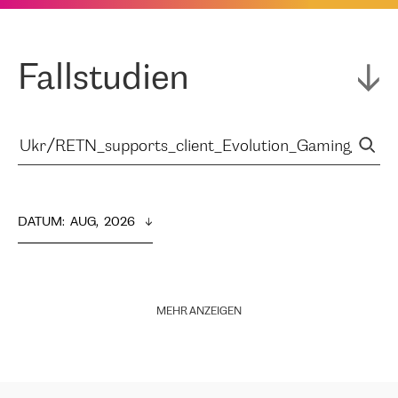
Fallstudien
DATUM
:  
AUG,  2026
MEHR ANZEIGEN