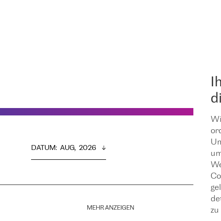
I
d
Wi
or
Um
DATUM
:  
AUG,  2026
um
We
Co
ge
de
MEHR ANZEIGEN
zu 