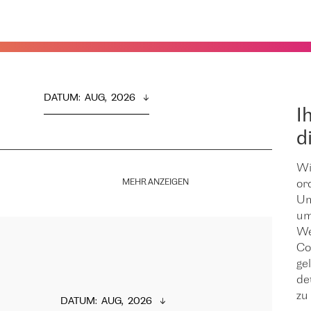
DATUM
:  
AUG,  2026
I
d
Wi
MEHR ANZEIGEN
or
Um
um
We
Co
ge
de
zu 
DATUM
:  
AUG,  2026